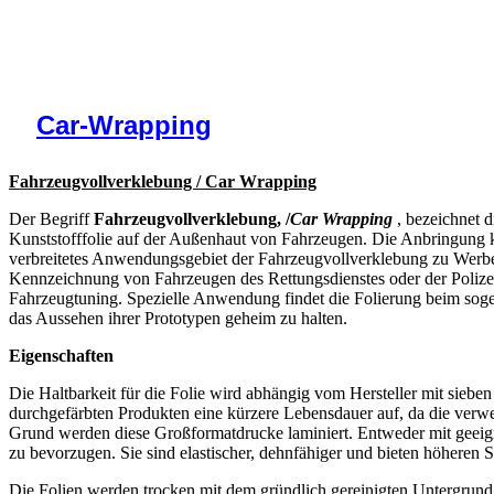
Car-Wrapping
Fahrzeugvollverklebung / Car Wrapping
Der Begriff
Fahrzeugvollverklebung
, /
Car Wrapping
, bezeichnet d
Kunststofffolie auf der Außenhaut von Fahrzeugen. Die Anbringung 
verbreitetes Anwendungsgebiet der Fahrzeugvollverklebung zu Werbez
Kennzeichnung von Fahrzeugen des Rettungsdienstes oder der Polize
Fahrzeugtuning. Spezielle Anwendung findet die Folierung beim soge
das Aussehen ihrer Prototypen geheim zu halten.
Eigenschaften
Die Haltbarkeit für die Folie wird abhängig vom Hersteller mit sieb
durchgefärbten Produkten eine kürzere Lebensdauer auf, da die verw
Grund werden diese Großformatdrucke laminiert. Entweder mit geeig
zu bevorzugen. Sie sind elastischer, dehnfähiger und bieten höheren 
Die Folien werden trocken mit dem gründlich gereinigten Untergrun