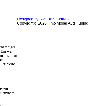
Designed by: AS DESIGNING
Copyright © 2026 Timo Möller Audi Tuning
ehnfähiger
 Ein weit
man sie zur
 beim
ler hierbei
diesem
-Laminate
en mit