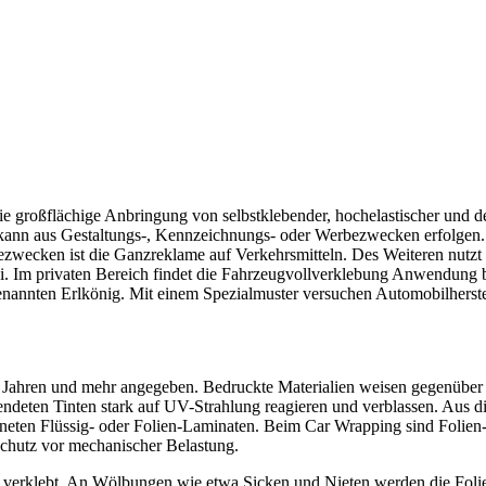
ie großflächige Anbringung von selbstklebender, hochelastischer und d
kann aus Gestaltungs-, Kennzeichnungs- oder Werbezwecken erfolgen.
wecken ist die Ganzreklame auf Verkehrsmitteln. Des Weiteren nutzt 
i. Im privaten Bereich findet die Fahrzeugvollverklebung Anwendung
nannten Erlkönig. Mit einem Spezialmuster versuchen Automobilherstel
en Jahren und mehr angegeben. Bedruckte Materialien weisen gegenüber
endeten Tinten stark auf UV-Strahlung reagieren und verblassen. Aus 
neten Flüssig- oder Folien-Laminaten. Beim Car Wrapping sind Folien
Schutz vor mechanischer Belastung.
d verklebt. An Wölbungen wie etwa Sicken und Nieten werden die Foli